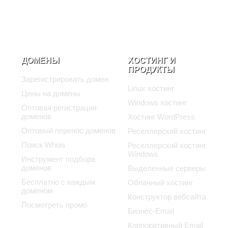
ДОМЕНЫ
ХОСТИНГ И
ПРОДУКТЫ
Зарегистрировать домен
Linux хостинг
Цены на домены
Windows хостинг
Оптовая регистрация
доменов
Хостинг WordPress
Оптовый перенос доменов
Реселлерский хостинг
Поиск Whois
Реселлерский хостинг
Windows
Инструмент подбора
доменов
Выделенные серверы
Бесплатно с каждым
Облачный хостинг
доменом
Конструктор вебсайта
Посмотреть промо
Бизнес-Email
Корпоративный Email