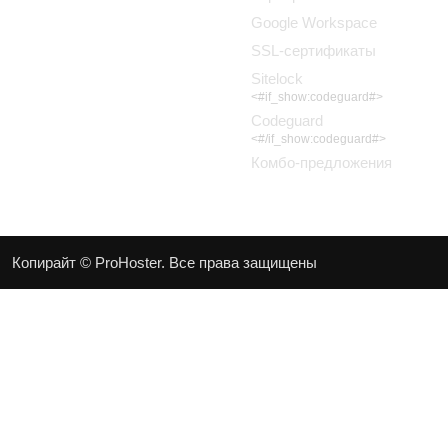
Google Workspace
SSL-сертификаты
Sitelock
<#if_show:codeguard#>
Codeguard
<#/if_show:codeguard#>
Комбо-предложения
Копирайт © ProHoster. Все права защищены