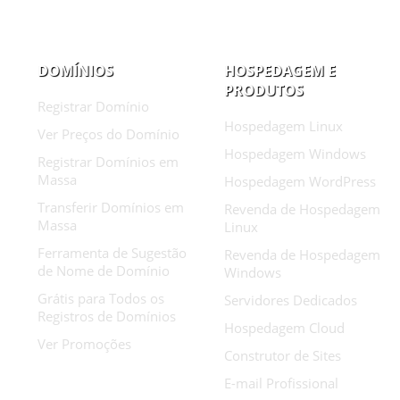
DOMÍNIOS
HOSPEDAGEM E
PRODUTOS
Registrar Domínio
Hospedagem Linux
Ver Preços do Domínio
Hospedagem Windows
Registrar Domínios em
Massa
Hospedagem WordPress
Transferir Domínios em
Revenda de Hospedagem
Massa
Linux
Ferramenta de Sugestão
Revenda de Hospedagem
de Nome de Domínio
Windows
Grátis para Todos os
Servidores Dedicados
Registros de Domínios
Hospedagem Cloud
Ver Promoções
Construtor de Sites
E-mail Profissional