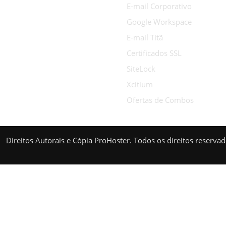
E-mail Corporativo
Google Workspace
E-mail Titã
Certificados SSL
SiteLock
Xcitium
Ofertas de Combos
Direitos Autorais e Cópia ProHoster. Todos os direitos reserva