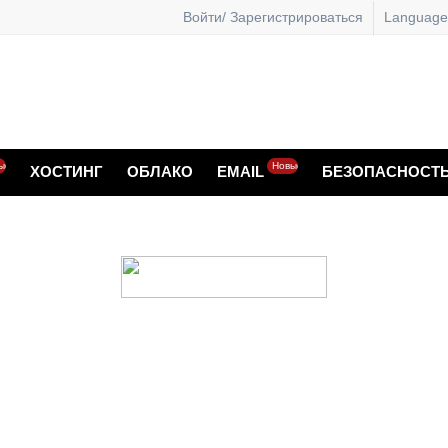
Войти/ Зарегистрироваться
Language
ые
Новые
ХОСТИНГ
ОБЛАКО
EMAIL
БЕЗОПАСНОСТ
снове облачных тех
Вашего сайта
в подвержен риску потери данных. Бекап-серви