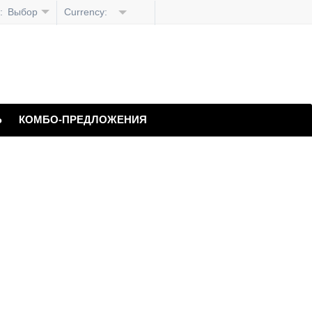
:
Выбор
Currency:
языка
Ь
КОМБО-ПРЕДЛОЖЕНИЯ
нологий для
с Xcitium на основе