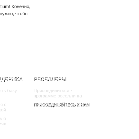
ium! Конечно,
 нужно, чтобы
ДДЕРЖКА
РЕСЕЛЛЕРЫ
ть базу
Присоединиться к
программе реселлинга
я с
ПРИСОЕДИНЯЙТЕСЬ К НАМ
кой
ь о
иях