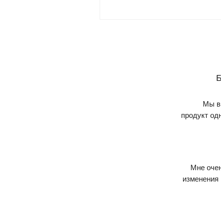
Б
Мы в 
продукт од
Мне очен
изменения 