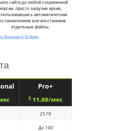
его сайта до любой сохраненной
версии, просто загрузив архив,
спользовавшись автоматическим
сстановлением или восстановив
отдельные файлы.
ть больше о Xcitium
та
ional
Pro+
мес
11.00/мес
$
25 Гб
5
До 100