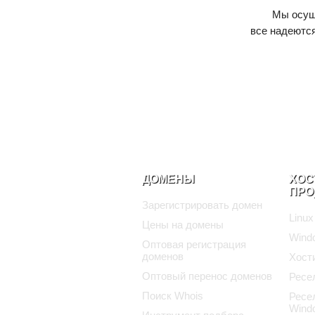
Мы осуще
все надеются
ДОМЕНЫ
ХОС
ПРО
Зарегистрировать домен
Linux
Цены на домены
Wind
Оптовая регистрация
доменов
Хост
Оптовый перенос доменов
Ресе
Поиск Whois
Ресе
Wind