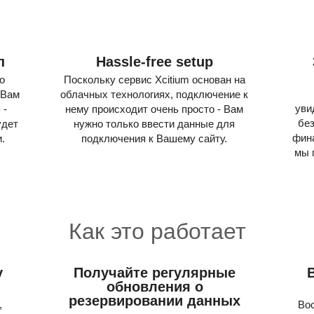
п
Hassle-free setup
о
Поскольку сервис Xcitium основан на
 Вам
облачных технологиях, подключение к
уви
 -
нему происходит очень просто - Вам
бе
удет
нужно только ввести данные для
фина
.
подключения к Вашему сайту.
мы 
Как это работает
2
у
Получайте регулярные
обновления о
резервировании данных
,
Во