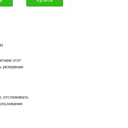
ь
Купить
um
читаем этот
ь резервная
п, отслеживать
пользовании