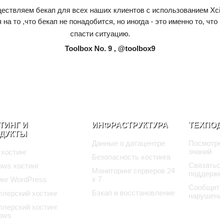
ствляем бекап для всех наших клиентов с использованием Xcit
 на то ,что бекап не понадобится, но иногда - это именно то, что
спасти ситуацию.
Toolbox No. 9 , @toolbox9
ТИНГ И
ИНФРАСТРУКТУРА
ТЕХПО
ДУКТЫ
Данные о датацентре
Посмотре
знаний
 хостинг
Безопасность хостинга
Связатьс
ows хостинг
Мониторинг серверов 24
поддерж
x 7
инг WordPress
Сообщит
Бэкап и восстановление
ллерский хостинг
нарушен
ллерский хостинг
ows