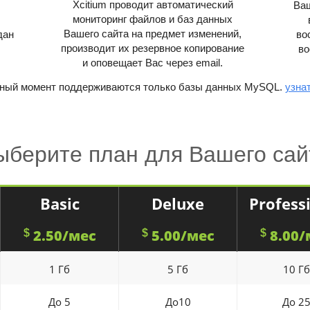
Xcitium проводит автоматический
Ваш
мониторинг файлов и баз данных
Вашего сайта на предмет изменений,
дан
во
производит их резервное копирование
во
и оповещает Вас через email.
ный момент поддерживаются только базы данных MySQL.
узна
ыберите план для Вашего сай
Basic
Deluxe
Profess
2.50/мес
5.00/мес
8.00/
$
$
$
1 Гб
5 Гб
10 Гб
До 5
До10
До 2