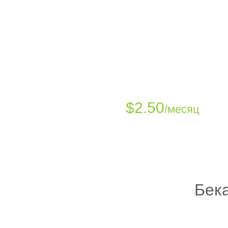
облачных техноло
От
$
2.50
/месяц
Бека