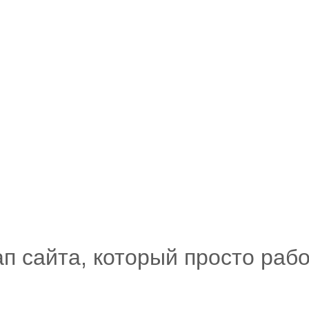
гий позволяет Вам восстановить Ваш сайт букв
кликов.
п сайта, который просто раб