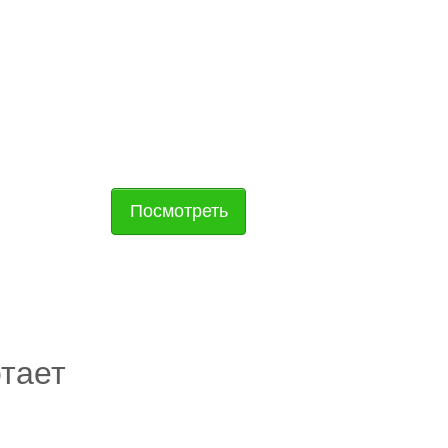
ально в несколько
Посмотреть
планы
отает