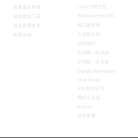
Linux分销主机
批量域名转移
Windows分销主机
域名建议工具
独立服务器
域名免费服务
云虚拟主机
查看促销
自助建站
全球邮 - 标准版
全球邮 - 专业版
Google Workspace
Titan Email
SSL数字证书
网站安全锁
Xcitium
组合套餐