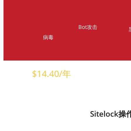
Bot攻击
病毒
$
14.40
/年
仅需
Sitelo