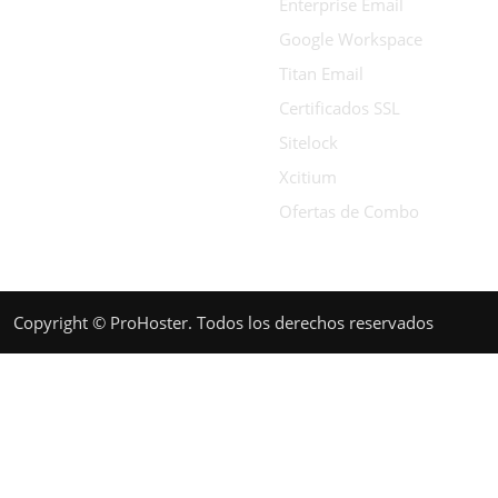
Enterprise Email
Google Workspace
Titan Email
Certificados SSL
Sitelock
Xcitium
Ofertas de Combo
Copyright © ProHoster. Todos los derechos reservados