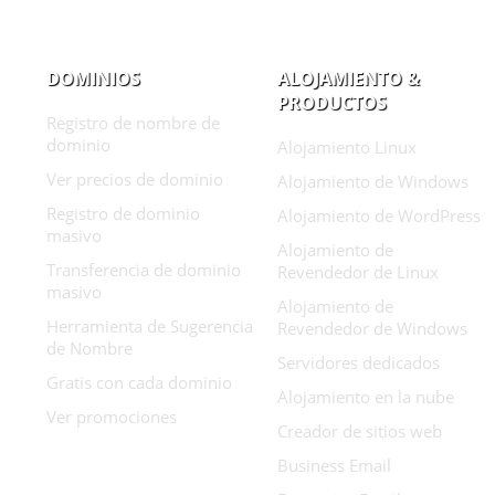
DOMINIOS
ALOJAMIENTO &
PRODUCTOS
Registro de nombre de
dominio
Alojamiento Linux
Ver precios de dominio
Alojamiento de Windows
Registro de dominio
Alojamiento de WordPress
masivo
Alojamiento de
Transferencia de dominio
Revendedor de Linux
masivo
Alojamiento de
Herramienta de Sugerencia
Revendedor de Windows
de Nombre
Servidores dedicados
Gratis con cada dominio
Alojamiento en la nube
Ver promociones
Creador de sitios web
Business Email