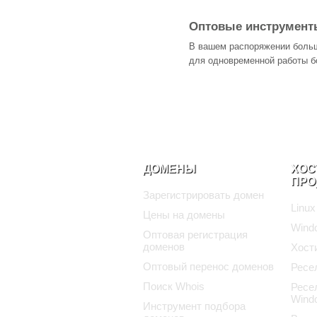
Оптовые инструмент
В вашем распоряжении боль
для одновременной работы б
ДОМЕНЫ
ХОС
ПРО
Зарегистрировать домен
Linux
Цены на домены
Wind
Оптовая регистрация
доменов
Хост
Оптовый перенос доменов
Ресе
Поиск Whois
Ресе
Wind
Инструмент подбора