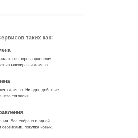
ервисов таких как:
мена
сплатного перенаправления
остью маскировки домена.
мена
его домена. Ни одно действие
ашего согласия.
равления
ения. Все собрано в одной
 сервисами, покупка новых.