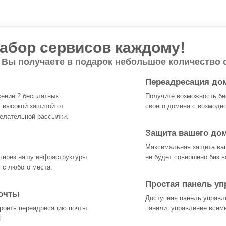
абор сервисов каждому!
 Вы получаете в подарок небольшое количество с
Переадресация до
жение 2 бесплатных
Получите возможность бе
 высокой зашитой от
своего домена с возмодн
елательной рассылки.
Защита вашего до
Максимальная защита ваш
через нашу инфраструктуры
не будет совершено без в
 с любого места.
Простая панель уп
очты
Доступная панель управл
роить переадресацию почты
панели, управление всеми
с.